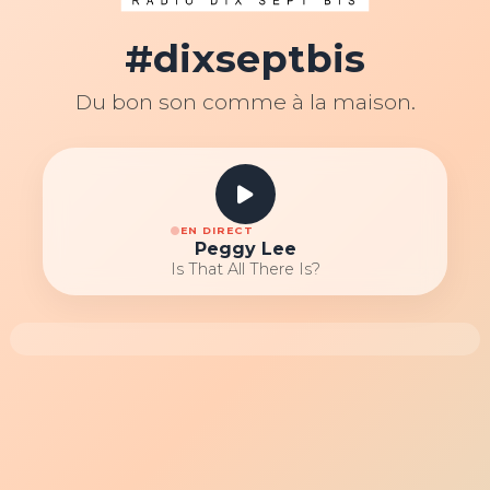
#dixseptbis
Du bon son comme à la maison.
EN DIRECT
Peggy Lee
Is That All There Is?